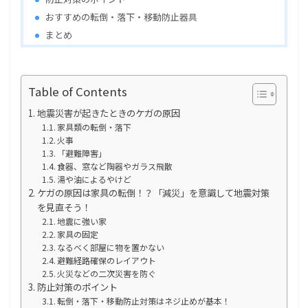
おすすめの転倒・落下・移動防止器具
まとめ
Table of Contents
地震災害が起きたときのケガの原因
家具類の転倒・落下
火事
「避難障害」
食器、窓など陶器やガラス飛散
湯や油によるやけど
ケガの原因は家具の転倒！？「減災」を意識して地震対策
を見直そう！
地震に強い家
家具の固定
なるべく部屋に物を置かない
避難経路確保のレイアウト
火災などの二次災害を防ぐ
防止対策のポイント
転倒・落下・移動防止対策はネジ止めが基本！