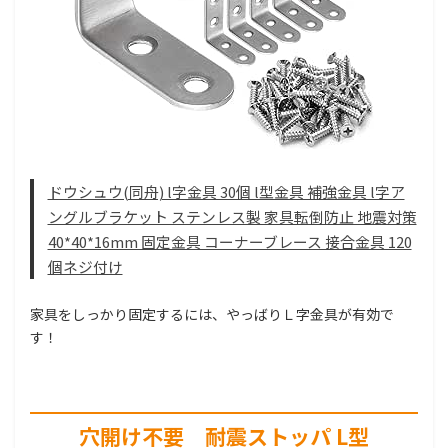
ドウシュウ(同舟) l字金具 30個 l型金具 補強金具 l字ア
ングルブラケット ステンレス製 家具転倒防止 地震対策
40*40*16mm 固定金具 コーナーブレース 接合金具 120
個ネジ付け
家具をしっかり固定するには、やっばりＬ字金具が有効で
す！
穴開け不要 耐震ストッパ L型