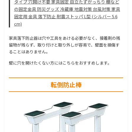
タイプ 穴開け不要 家具固定 目立たずがっちり 棚など
の固定金具 防災グッズ 冷蔵庫 地震対策 台風対策 家具
固定用 金具 落下防止 耐震ストッパ L型 (シルバー 5.6
cm)
家具落下防止器は穴や工具をあける必要がなく、接着剤の残
留物が残らず、取り付けと取り外しが容易で、壁面を損傷す
ることはありません。
壁に穴を開けたくない方にはこちらをおすすめします。
転倒防止棒