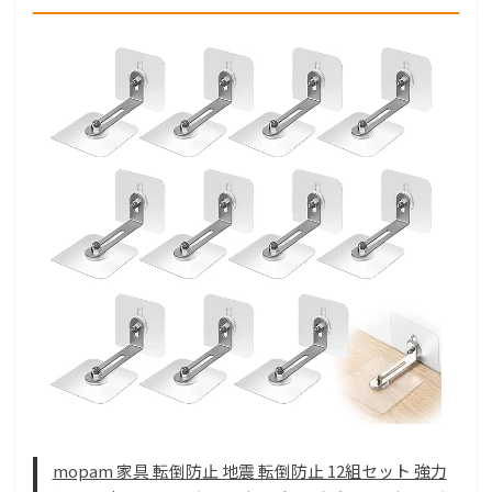
mopam 家具 転倒防止 地震 転倒防止 12組セット 強力