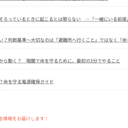
そろっているときに起こるとは限らない ―「一緒にいる前提
い？判断基準～大切なのは「避難所へ行くこと」ではなく「命
から動く？ 暗闇で命を守るために、最初の3分でやること
？命を守る電源確保ガイド
る情報をお届けします！