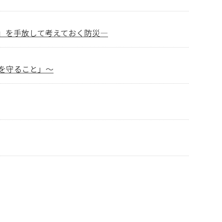
」を手放して考えておく防災―
を守ること」～