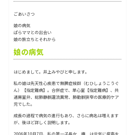
ごあいさつ
娘の病気
ぱらママとの出会い
娘の旅立ちとそれから
娘の病気
はじめまして。井上みやびと申します。
私の娘は先天性心疾患で無脾症候群（むひしょうこうぐ
ん）【指定難病】。合併症で、単心室【指定難病】、共
通房室弁、総肺静脈還流異常、肺動脈狭窄の医療的ケア
児でした。
成長の過程で病気の進行もあり、さらに病名は増えます
が、後ほど詳しく説明します。
2006年10月7日、私の第一子長女 椿 は元気に産声を