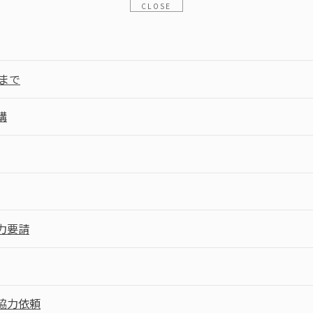
まで
講
力要請
協力依頼