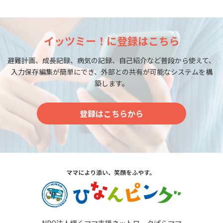
の
ペ
ー
ジ
イッツミー！に登録はこちら
送
避難計画、成長記録、病気の記録、自己紹介など普段から使えて、
り
入力保存編集が簡単にでき、外部との共有が可能なシステムを構
築します。
登録はこちらから
NPO法人輝くママ支援ネットワークぱらママ