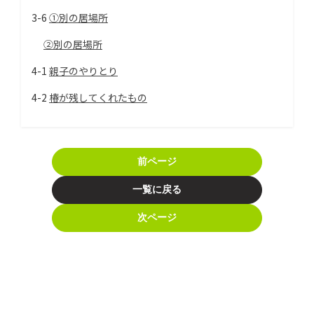
3-6
①別の居場所
②別の居場所
4-1
親子のやりとり
4-2
椿が残してくれたもの
前ページ
一覧に戻る
次ページ