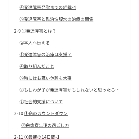
④発達障害発覚までの経緯-4
⑤発達障害と難治性腹水の治療の関係
2-9
①発達障害とは？
②本人へ伝える
③発達障害の治療は支援？
④取り組んだこと
⑤時にはお互い休憩も大事
⑥もしわが子が発達障害かもしれないと思ったら…
⑦社会的支援について
2-10
①命のカウントダウン
②余命宣告後の過ごし方
2-11
①最期の14日間-1