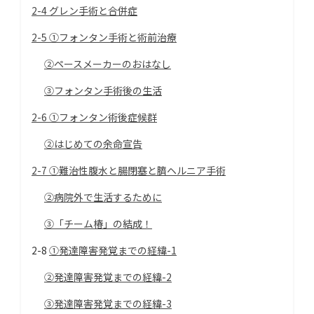
2-4 グレン手術と合併症
2-5 ①フォンタン手術と術前治療
②ペースメーカーのおはなし
③フォンタン手術後の生活
2-6 ①フォンタン術後症候群
②はじめての余命宣告
2-7 ①難治性腹水と腸閉塞と臍ヘルニア手術
②病院外で生活するために
③「チーム椿」の結成！
2-8
①発達障害発覚までの経緯-1
②発達障害発覚までの経緯-2
③発達障害発覚までの経緯-3