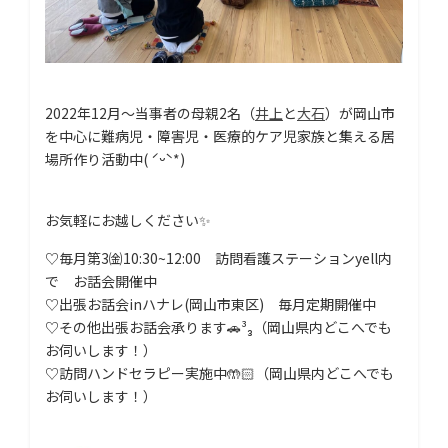
2022年12月〜当事者の母親2名（
井上
と
大石
）が岡山市
を中心に難病児・障害児・医療的ケア児家族と集える居
場所作り活動中( ˊᵕˋ*)
お気軽にお越しください✨
♡毎月第3㈮10:30~12:00 訪問看護ステーションyell内
で お話会開催中
♡出張お話会inハナレ(岡山市東区) 毎月定期開催中
♡その他出張お話会承ります🚗³₃（岡山県内どこへでも
お伺いします！）
♡訪問ハンドセラピー実施中🤲🏻（岡山県内どこへでも
お伺いします！）