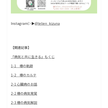
Instagram▷▶
@lelien_kizuna
【関連記事】
『病気と共に生きる』もくじ
1-1 椿の軌跡
1-2 椿のカルテ
2-1 心臓病のお話
2-2 椿の病気発覚
2-3 椿の病気解説