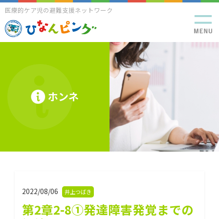
医療的ケア児の避難支援ネットワーク
ホンネ
2022/08/06
井上つばき
第2章2-8①発達障害発覚までの