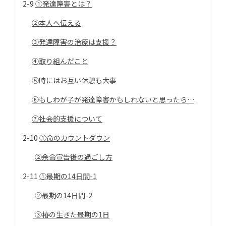
2-9
①発達障害とは？
②本人へ伝える
③発達障害の治療は支援？
④取り組んだこと
⑤時にはお互い休憩も大事
⑥もしわが子が発達障害かもしれないと思ったら…
⑦社会的支援について
2-10
①命のカウントダウン
②余命宣告後の過ごし方
2-11
①最期の14日間-1
②最期の14日間-2
③椿の生きた最期の1日