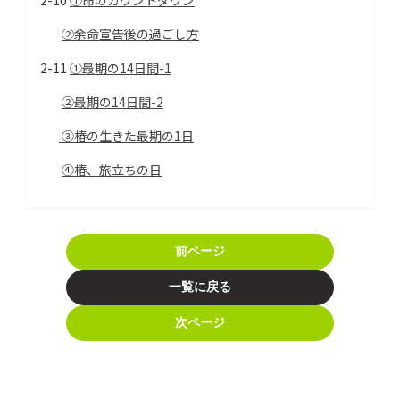
2-10
①命のカウントダウン
②余命宣告後の過ごし方
2-11
①最期の14日間-1
②最期の14日間-2
③椿の生きた最期の1日
④椿、旅立ちの日
前ページ
一覧に戻る
次ページ