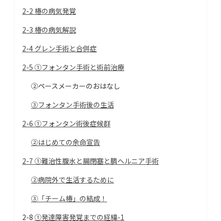
2-2 椿の病気発覚
2-3 椿の病気解説
2-4 グレン手術と合併症
2-5 ①フォンタン手術と術前治療
②ペースメーカーのおはなし
③フォンタン手術後の生活
2-6 ①フォンタン術後症候群
②はじめての余命宣告
2-7 ①難治性腹水と腸閉塞と臍ヘルニア手術
②病院外で生活するために
③「チーム椿」の結成！
2-8
①発達障害発覚までの経緯-1