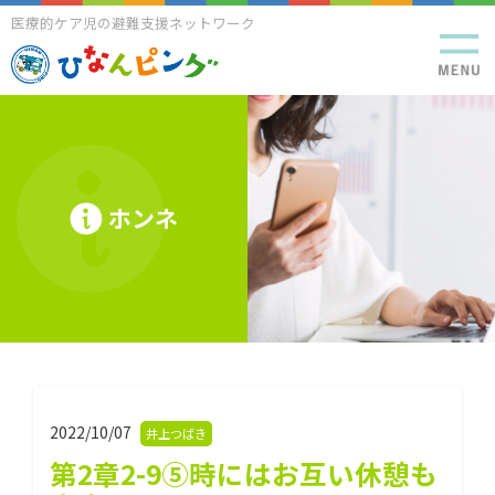
医療的ケア児の避難支援ネットワーク
ホンネ
2022/10/07
井上つばき
第2章2-9⑤時にはお互い休憩も