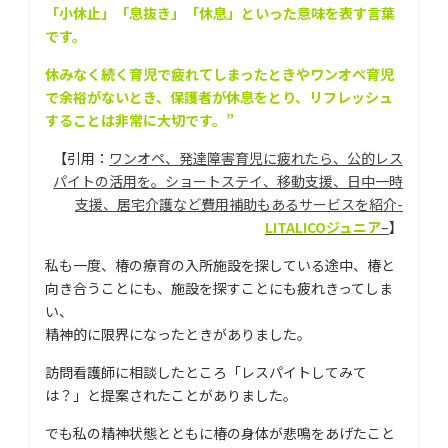
「小休止」「息抜き」「休息」といった意味を表す言葉
です。
休みなく続く育児で疲れてしまったときやワンオペ育児
で余裕がないとき、保護者が休息をとり、リフレッシュ
することは非常に大切です。”
【引用：
ワンオペ、発達障害育児に疲れたら、公的レス
パイトの活用を。ショートステイ、移動支援、日中一時
支援、居宅介護など費用補助もあるサービスを紹介-
LITALICOジュニア
–
】
私も一度、椿の療育の入所施設を探している途中、椿と
向き合うことにも、施設を探すことにも疲れきってしま
い、
精神的に限界になったときがありました。
訪問看護師に相談したところ「レスパイトしてみて
は？」と提案されたことがありました。
でも私の精神状態とともに椿の身体が悲鳴をあげたこと