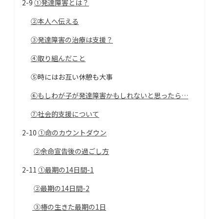
2-9
①発達障害とは？
②本人へ伝える
③発達障害の治療は支援？
④取り組んだこと
⑤時にはお互い休憩も大事
⑥もしわが子が発達障害かもしれないと思ったら…
⑦社会的支援について
2-10
①命のカウントダウン
②余命宣告後の過ごし方
2-11
①最期の14日間-1
②最期の14日間-2
③椿の生きた最期の1日