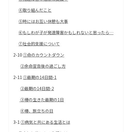
④取り組んだこと
⑤時にはお互い休憩も大事
⑥もしわが子が発達障害かもしれないと思ったら…
⑦社会的支援について
2-10
①命のカウントダウン
②余命宣告後の過ごし方
2-11
①最期の14日間-1
②最期の14日間-2
③椿の生きた最期の1日
④椿、旅立ちの日
3-1
①病気と共にある生活とは